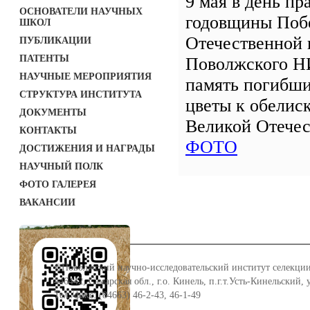
9 мая в день пр
ОСНОВАТЕЛИ НАУЧНЫХ
годовщины Поб
ШКОЛ
Отечественной 
ПУБЛИКАЦИИ
ПАТЕНТЫ
Поволжского Н
НАУЧНЫЕ МЕРОПРИЯТИЯ
память погибши
СТРУКТУРА ИНСТИТУТА
цветы к обелис
ДОКУМЕНТЫ
Великой Отечес
КОНТАКТЫ
ФОТО
ДОСТИЖЕНИЯ И НАГРАДЫ
НАУЧНЫЙ ПОЛК
ФОТО ГАЛЕРЕЯ
ВАКАНСИИ
©Поволжский научно-исследовательский институт селекции
446442, Самарская обл., г.о. Кинель, п.г.т.Усть-Кинельский,
Тел./факс: (84663) 46-2-43, 46-1-49