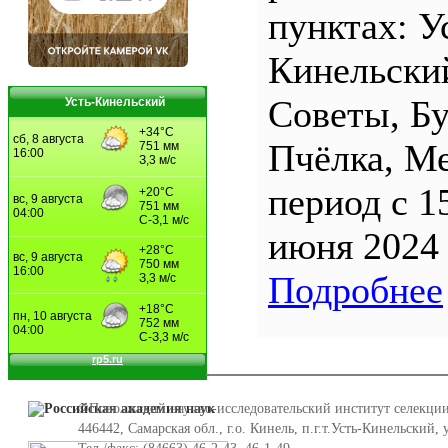
пунктах: У
Кинельски
Советы, Б
Усть-Кинельский
Пчёлка, М
период с 1
июня 2024 
Подробнее
©Поволжский научно-исследовательский институт селекции
446442, Самарская обл., г.о. Кинель, п.г.т.Усть-Кинельский,