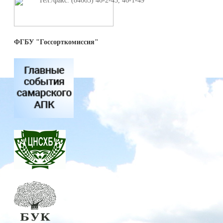
Тел./факс: (84663) 46-2-43, 46-1-49
ФГБУ "Госсорткомиссия"