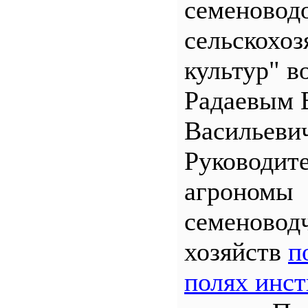
семеновод
сельскохо
культур" во
Радаевым 
Васильеви
Руководит
агрономы
семеновод
хозяйств
п
полях инст