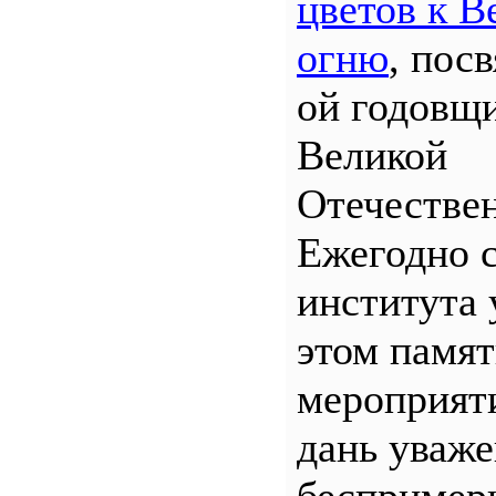
цветов к В
огню
, пос
ой годовщ
Великой
Отечествен
Ежегодно 
института 
этом памя
мероприяти
дань уваж