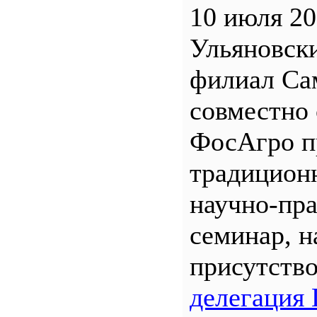
10 июля 20
Ульяновск
филиал С
совместно 
ФосАгро п
традицион
научно-пр
семинар, н
присутств
делегация