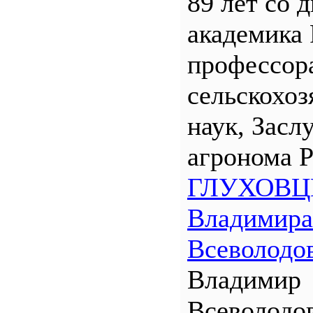
89 лет со 
академика
профессора
сельскохо
наук, Засл
агронома 
ГЛУХОВЦ
Владимира
Всеволодо
Владимир
Всеволодо