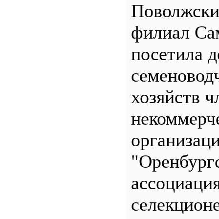
Поволжск
филиал С
посетила д
семеновод
хозяйств ч
некоммерч
организац
"Оренбург
ассоциаци
селекционе