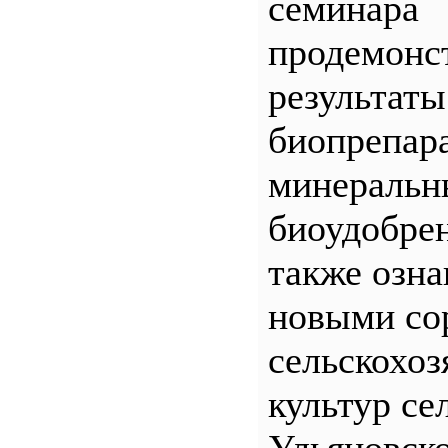
семинара
продемонс
результаты
биопрепар
минеральн
биоудобрен
также озна
новыми со
сельскохо
культур се