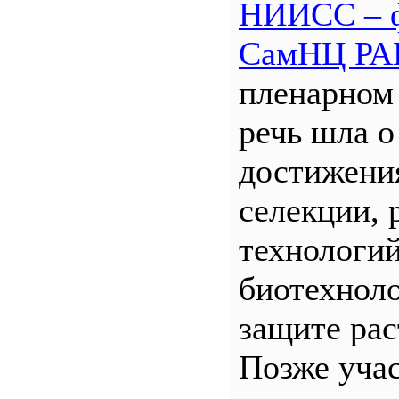
НИИСС – 
СамНЦ РА
пленарном
речь шла о
достижени
селекции, 
технологий
биотехнол
защите рас
Позже уча