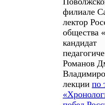
Поволжск
филиале 
лектор Рос
общества 
кандидат
педагогиче
Романов Д
Владимиро
лекции
по 
«Хронолог
побед Росс