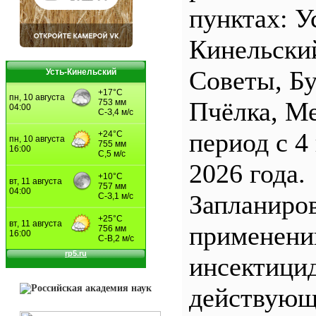
пунктах: У
Кинельски
Советы, Б
Усть-Кинельский
Пчёлка, М
период с 4
2026 года.
Запланиро
применен
инсектицид
действующ