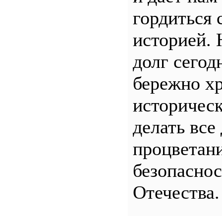
гордиться 
историей.
долг сего
бережно хр
историчес
делать все
процветани
безопасно
Отечества.