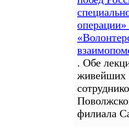
специальн
операции»
«Волонтерс
взаимопом
. Обе лекц
живейших 
сотрудник
Поволжско
филиала С