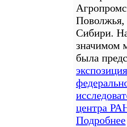
Агропром
Поволжья,
Сибири. Н
значимом 
была предс
экспозици
федеральн
исследоват
центра РА
Подробнее