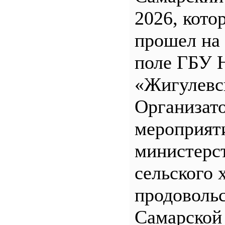
2026, кото
прошел на
поле ГБУ
«Жигулевс
Организат
мероприят
министерс
сельского 
продоволь
Самарской 