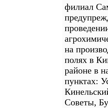
филиал С
предупреж
проведени
агрохимич
на произв
полях в Ки
районе в н
пунктах: У
Кинельски
Советы, Б