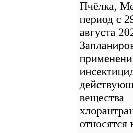
Пчёлка, М
период с 2
августа 20
Запланиро
применен
инсектицид
действующ
вещества
хлорантра
относятся 