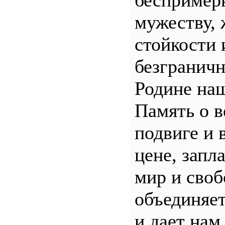
беспример
мужеству, 
стойкости 
безгранич
Родине наш
Память о 
подвиге и 
цене, запл
мир и своб
объединяет
и дает нам