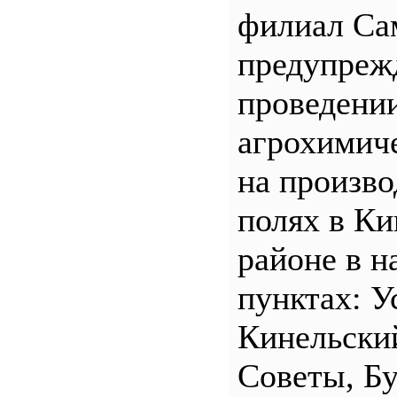
филиал С
предупреж
проведени
агрохимич
на произв
полях в Ки
районе в н
пунктах: У
Кинельски
Советы, Б