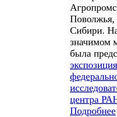
Агропром
Поволжья,
Сибири. Н
значимом 
была предс
экспозици
федеральн
исследоват
центра РА
Подробнее