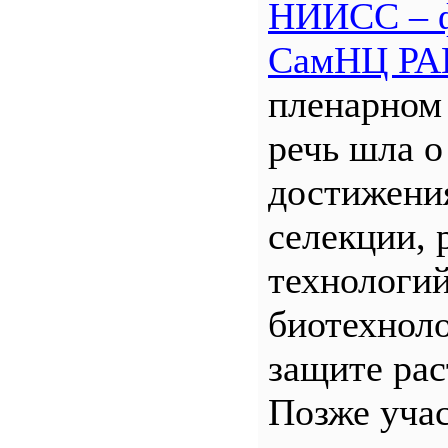
НИИСС – 
СамНЦ РА
пленарном
речь шла о
достижени
селекции, 
технологий
биотехнол
защите рас
Позже уча