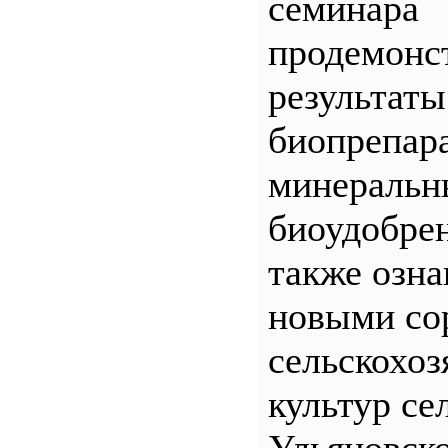
семинара
продемонс
результаты
биопрепар
минеральн
биоудобрен
также озна
новыми со
сельскохо
культур се