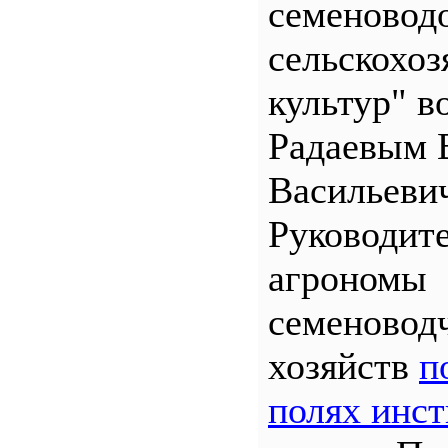
семеновод
сельскохо
культур" во
Радаевым 
Васильеви
Руководит
агрономы
семеновод
хозяйств
п
полях инст