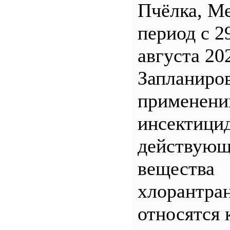
Пчёлка, М
период с 2
августа 20
Запланиро
применен
инсектицид
действующ
вещества
хлорантра
относятся 