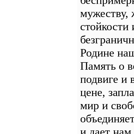
беспример
мужеству, 
стойкости 
безгранич
Родине наш
Память о 
подвиге и 
цене, запл
мир и своб
объединяет
и дает нам