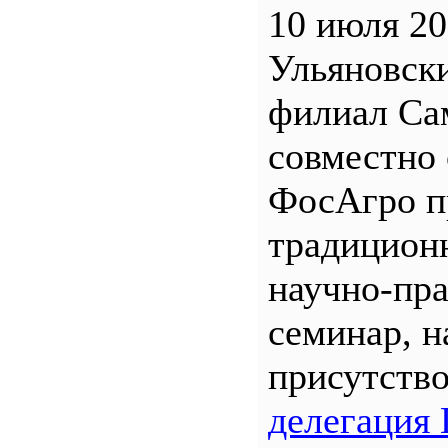
10 июля 20
Ульяновск
филиал С
совместно 
ФосАгро п
традицион
научно-пр
семинар, н
присутств
делегация