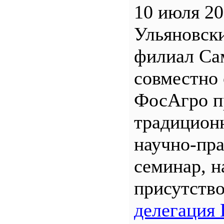
10 июля 20
Ульяновск
филиал С
совместно 
ФосАгро п
традицион
научно-пр
семинар, н
присутств
делегация