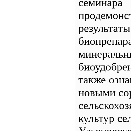
семинара
продемонс
результаты
биопрепар
минеральн
биоудобрен
также озна
новыми со
сельскохо
культур се