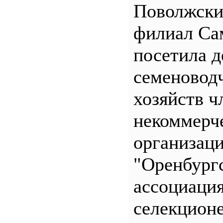
Поволжск
филиал С
посетила д
семеновод
хозяйств ч
некоммерч
организац
"Оренбург
ассоциаци
селекционе