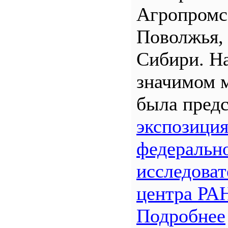
Агропром
Поволжья,
Сибири. Н
значимом 
была предс
экспозици
федеральн
исследоват
центра РА
Подробнее