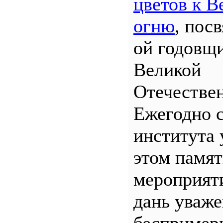
цветов к В
огню
, пос
ой годовщ
Великой
Отечествен
Ежегодно 
института 
этом памя
мероприяти
дань уваж