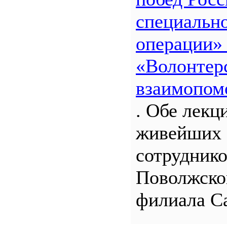
специальн
операции»
«Волонтерс
взаимопом
. Обе лекц
живейших 
сотрудник
Поволжско
филиала С