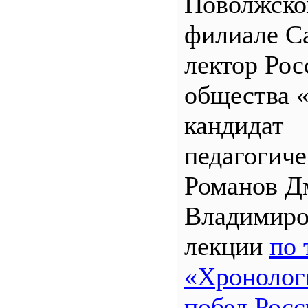
Поволжск
филиале 
лектор Рос
общества 
кандидат
педагогиче
Романов Д
Владимиро
лекции
по 
«Хронолог
побед Росс