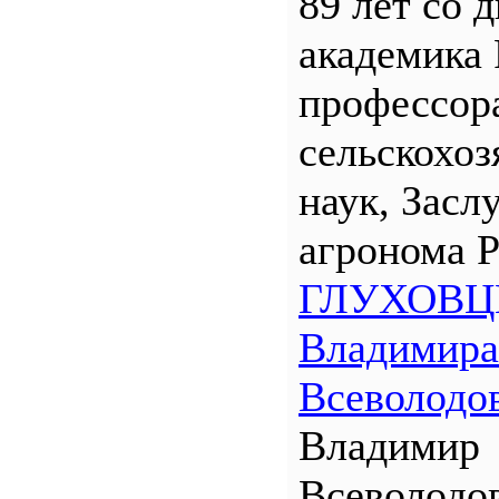
89 лет со 
академика
профессора
сельскохо
наук, Засл
агронома 
ГЛУХОВЦ
Владимира
Всеволодо
Владимир
Всеволодо