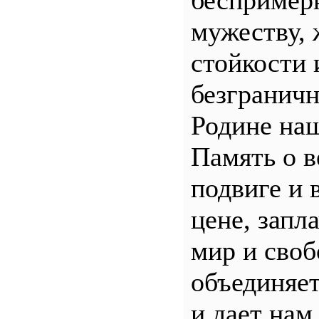
беспример
мужеству, 
стойкости 
безгранич
Родине наш
Память о 
подвиге и 
цене, запл
мир и своб
объединяет
и дает нам