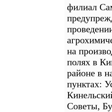
филиал С
предупреж
проведени
агрохимич
на произв
полях в Ки
районе в н
пунктах: У
Кинельски
Советы, Б