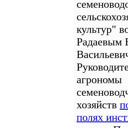
семеновод
сельскохо
культур" во
Радаевым 
Васильеви
Руководит
агрономы
семеновод
хозяйств
п
полях инст