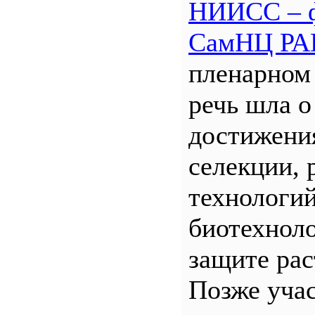
НИИСС – 
СамНЦ РА
пленарном
речь шла о
достижени
селекции, 
технологий
биотехнол
защите рас
Позже уча