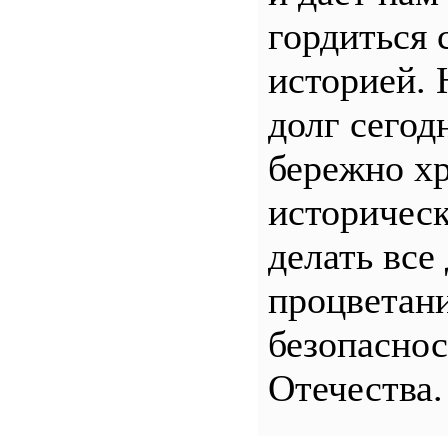
гордиться 
историей.
долг сего
бережно хр
историчес
делать все
процветани
безопасно
Отечества.