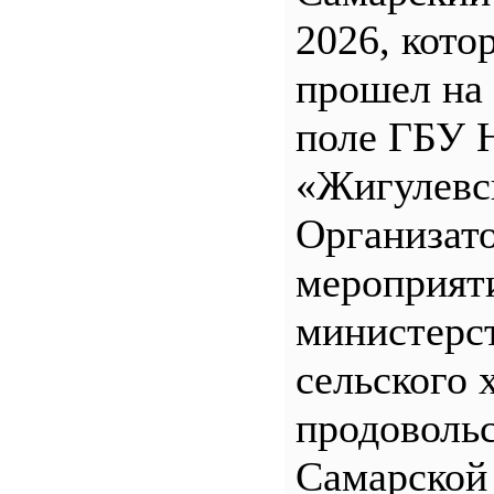
2026, кото
прошел на
поле ГБУ
«Жигулевс
Организат
мероприят
министерс
сельского 
продоволь
Самарской 