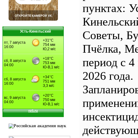
пунктах: У
Кинельски
Советы, Б
Усть-Кинельский
Пчёлка, М
период с 4
2026 года.
Запланиро
применен
инсектицид
действующ