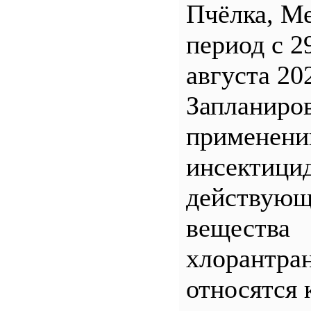
Пчёлка, М
период с 2
августа 20
Запланиро
применен
инсектицид
действующ
вещества
хлорантра
относятся 