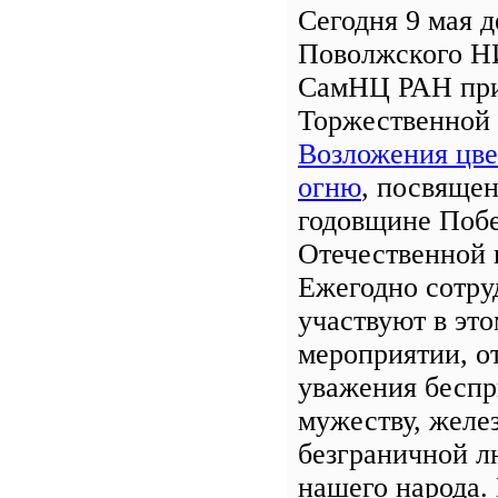
Сегодня 9 мая 
Поволжского Н
СамНЦ РАН при
Торжественной
Возложения цве
огню
, посвяще
годовщине Поб
Отечественной 
Ежегодно сотру
участвуют в эт
мероприятии, о
уважения бесп
мужеству, желе
безграничной л
нашего народа.