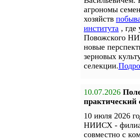
Васильевичем. 
агрономы семе
хозяйств
побыва
института
, где
Повожского НИ
новые перспект
зерновых культ
селекции.
Подро
10.07.2026
Поле
практический 
10 июля 2026 г
НИИСХ - фили
совместно с к