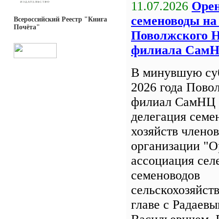
11.07.2026
Орен
семеноводы на
Всероссийский Реестр "Книга
Почёта"
Поволжского 
филиала Сам
В минувшую су
2026 года Пов
филиал СамНЦ 
делегация семе
хозяйств члено
организации "О
ассоциация сел
семеноводов
сельскохозяйст
главе с Радаев