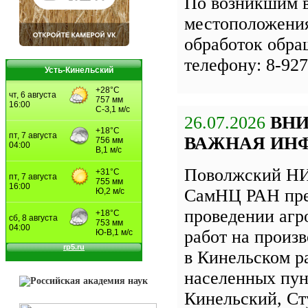
По возникшим 
местоположения
обработок обра
телефону: 8-927
Усть-Кинельский
26.07.2026
ВН
ВАЖНАЯ ИН
Поволжский НИ
СамНЦ РАН пре
проведении агр
работ на произ
в Кинельском р
населенных пун
Кинельский, Ст