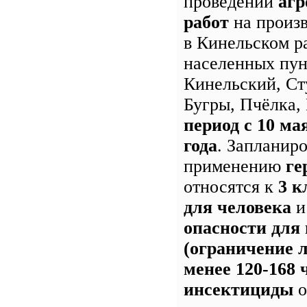
проведении
агр
работ
на произ
в Кинельском р
населенных пун
Кинельский, Ст
Бугры, Пчёлка
период с 10 ма
года
. Запланир
применению
ге
относятся к
3 к
для человека
опасности для
(ограничение л
менее 120-168 
инсектициды
о