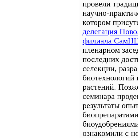
провели традиц
научно-практич
котором присут
делегация Пов
филиала СамНЦ
пленарном засе
последних дост
селекции, разра
биотехнологий 
растений. Позж
семинара проде
результаты опыт
биопрепаратами
биоудобрениями
ознакомили с н