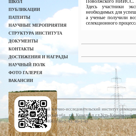
Поволжского НИИСС. За
ШКОЛ
Здесь участники экс
ПУБЛИКАЦИИ
необходимых для успеш
а ученые получили во
ПАТЕНТЫ
селекционного процесс
НАУЧНЫЕ МЕРОПРИЯТИЯ
СТРУКТУРА ИНСТИТУТА
ДОКУМЕНТЫ
КОНТАКТЫ
ДОСТИЖЕНИЯ И НАГРАДЫ
НАУЧНЫЙ ПОЛК
ФОТО ГАЛЕРЕЯ
ВАКАНСИИ
©Поволжский научно-исследовательский институт селекции
446442, Самарская обл., г.о. Кинель, п.г.т.Усть-Кинельский,
Тел./факс: (84663) 46-2-43, 46-1-49