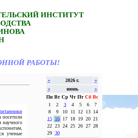
ТЕЛЬСКИЙ ИНСТИТУТ
ВОДСТВА
ТИНОВА
Н
ОННОЙ РАБОТЫ!
«
2026 г.
»
«
июнь
»
Пн
Вт
Ср
Чт
Пт
Сб
Вс
1
2
3
4
5
6
7
питанники
8
9
10
11
12
13
14
а посетили
15
16
17
18
19
20
21
я научного
22
23
24
25
26
27
28
кспонатам,
29
30
ся ученые