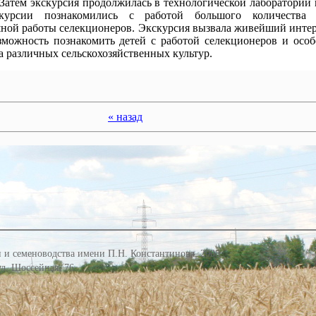
тем экскурсия продолжилась в технологической лаборатории 
курсии познакомились c работой большого количества 
ной работы селекционеров. Экскурсия вызвала живейший интере
зможность познакомить детей с работой селекционеров и осо
а различных сельскохозяйственных культур.
« назад
 и семеноводства имени П.Н. Константинова, 2008
 ул. Шоссейная, 76