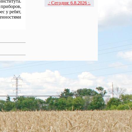
института.
.: Сегодня: 6.8.2026 :.
приборов,
с у ребят,
бенностями