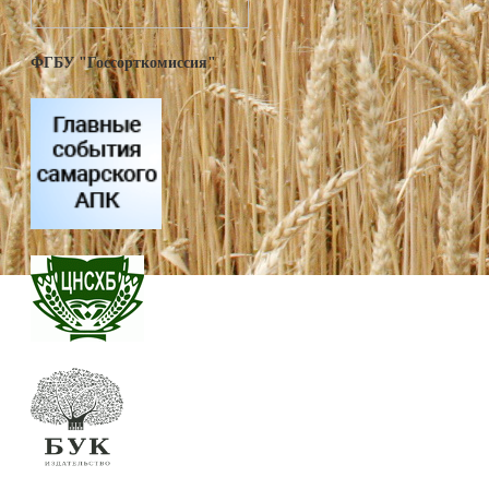
ФГБУ "Госсорткомиссия"