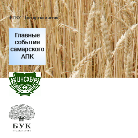
ФГБУ "Госсорткомиссия"