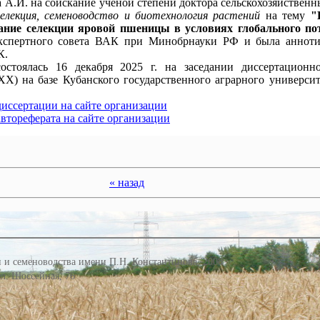
 А.И. на соискание учёной степени доктора сельскохозяйственн
Селекция, семеноводство и биотехнология растений
на тему
"
вание селекции яровой пшеницы в условиях глобального по
экспертного совета ВАК при Минобрнауки РФ и была анноти
К.
остоялась 16 декабря 2025 г. на заседании диссертационно
8.XX) на базе Кубанского государственного аграрного универси
диссертации на сайте организации
автореферата на сайте организации
« назад
 и семеноводства имени П.Н. Константинова, 2008
 ул. Шоссейная, 76