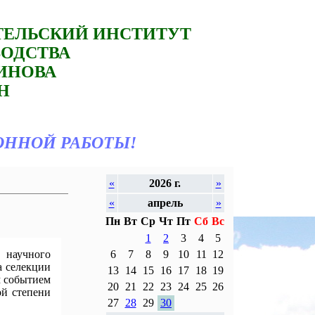
ТЕЛЬСКИЙ ИНСТИТУТ
ВОДСТВА
ТИНОВА
Н
ОННОЙ РАБОТЫ!
«
2026 г.
»
«
апрель
»
Пн
Вт
Ср
Чт
Пт
Сб
Вс
1
2
3
4
5
 научного
6
7
8
9
10
11
12
а селекции
13
14
15
16
17
18
19
м событием
20
21
22
23
24
25
26
ой степени
27
28
29
30