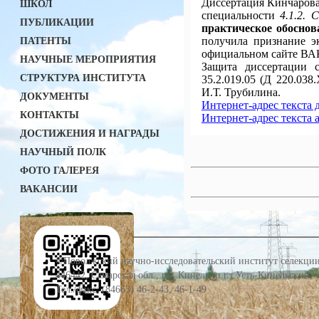
Диссертация Кинчарова
ШКОЛ
специальности
4.1.2. 
ПУБЛИКАЦИИ
практическое обосно
получила признание 
ПАТЕНТЫ
официальном сайте ВА
НАУЧНЫЕ МЕРОПРИЯТИЯ
Защита диссертации с
СТРУКТУРА ИНСТИТУТА
35.2.019.05 (Д 220.03
И.Т. Трубилина.
ДОКУМЕНТЫ
Интернет-адрес текста 
КОНТАКТЫ
Интернет-адрес текста 
ДОСТИЖЕНИЯ И НАГРАДЫ
НАУЧНЫЙ ПОЛК
ФОТО ГАЛЕРЕЯ
ВАКАНСИИ
©Поволжский научно-исследовательский институт селекции
446442, Самарская обл., г.о. Кинель, п.г.т.Усть-Кинельский,
Тел./факс: (84663) 46-2-43, 46-1-49