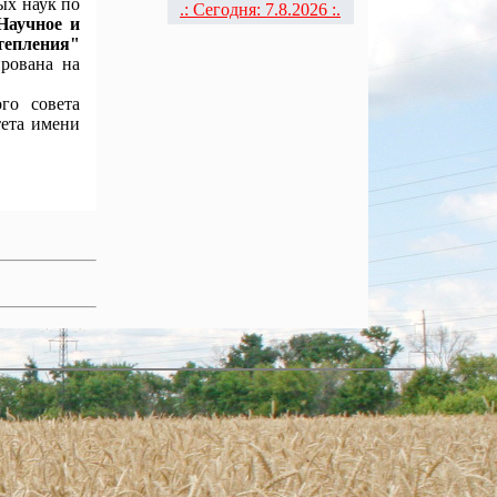
ых наук по
.: Сегодня: 7.8.2026 :.
Научное и
тепления"
рована на
го совета
тета имени