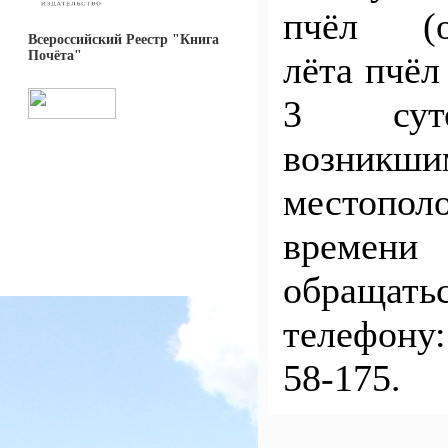
пчёл (о
Всероссийский Реестр "Книга
Почёта"
лёта пчёл
3 сут
возникши
местопо
времени
обраща
телефону
58-175.