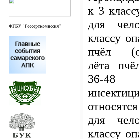
к 3 класс
для чел
ФГБУ "Госсорткомиссия"
классу оп
пчёл (о
лёта пчё
36-48 
инсектиц
относятся
для чел
классу оп