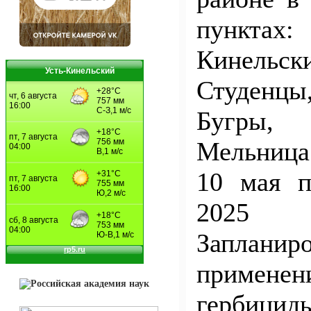
пункта
Кинельск
Усть-Кинельский
Студенц
Бугры,
Мельница
10 мая 
2025
Заплани
применен
гербицид