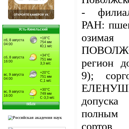
- фили
РАН: пше
Усть-Кинельский
озимая
ПОВОЛЖ
регион д
9); сорг
ЕЛЕНУШК
допуск
полным
cортов