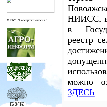
Поволжск
НИИСС, 
ФГБУ "Госсорткомиссия"
в Госуд
реестр с
достижен
допущ
использо
можно оз
ЗДЕСЬ