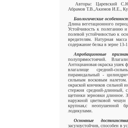
Авторы: Царевский С.Ю
Абрамов Т.В.,Акимов И.Е., К
Биологические особенност
Длина вегетационного период
Устойчивость к полеганию и 
полевой устойчивостью к ос
вредителям. Натурная масса 
содержание белка в зерне 13-
Апробационные признак
полупрямостоячий. Влага
Антоциановая окраска ушек фл
влагалище средний-силь
пирамидальный - цилиндрич
сильным восковым налетом.
окраской кончиков сильной и
стержня средний-длинный, 
щетинки зерновки длинное. З
наружной цветковой чешуи о
крупная,с неопушенной 
лодикулами.
Основные достоинства
засухоустойчив, способен в 