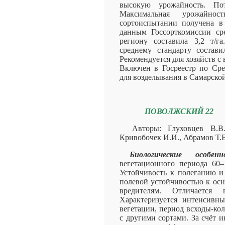
высокую урожайность. Пот
Максимальная урожайнос
сортоиспытании получена в
данным Госсорткомиссии ср
региону составила 3,2 т/г
среднему стандарту состави
Рекомендуется для хозяйств с
Включен в Госреестр по Сре
для возделывания в Самарской
ПОВОЛЖСКИЙ 22
Авторы: Глуховцев В.В.
Кривобочек И.И., Абрамов Т.
Биологические особенн
вегетационного периода 60–
Устойчивость к полеганию и
полевой устойчивостью к ос
вредителям. Отличается 
Характеризуется интенсивн
вегетации, период всходы-ко
с другими сортами. За счёт 