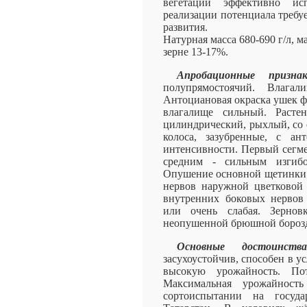
вегетации эффективно исп
реализации потенциала требу
развития.
Натурная масса 680-690 г/л, ма
зерне 13-17%.
Апробационные признак
полупрямостоячий. Влага
Антоциановая окраска ушек фл
влагалище сильный. Расте
цилиндрический, рыхлый, со 
колоса, зазубренные, с ан
интенсивности. Первый сегме
средним - сильным изгибо
Опушение основной щетинки 
нервов наружной цветковой 
внутренних боковых нервов
или очень слабая. Зерно
неопушенной брюшной борозд
Основные достоинства
засухоустойчив, способен в 
высокую урожайность. Пот
Максимальная урожайност
сортоиспытании на госуда