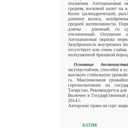
опушения. Антоциановая ок
средняя, восковой налет на 
Колос цилиндрический, рых
длиннее колоса, зазубренн
средней интенсивности. Пер
длины - длинный, со ср
отклоненный. Опушение о
Антоциановая окраска нерв
Зазубренность внутренних б
отсутствует или очень слабая
неопушенной брюшной борозд
Основные достоинства
засухоустойчив, способен в 
высокую стабильную урожайно
га. Максимальная урожайно
сортоиспытании на госуда
Татарстан. Рекомендуется для
Включен в Государственный р
2014 г.
Авторские права на сорт защ
БАТИК