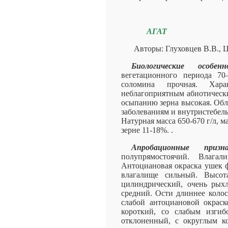
АГАТ
Авторы: Глуховцев В.В., 
Биологические особенн
вегетационного периода 70
соломина прочная. Хара
неблагоприятным абиотически
осыпанию зерна высокая. Обл
заболеваниям и внутристебел
Натурная масса 650-670 г/л, ма
зерне 11-18%. .
Апробационные призна
полупрямостоячий. Влага
Антоциановая окраска ушек ф
влагалище сильный. Высота
цилиндрический, очень рых
средний. Ости длиннее колос
слабой антоциановой окраск
короткий, со слабым изгиб
отклоненный, с округлым ко