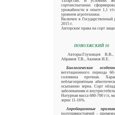
Татарстан. В условиях ж
сортоиспытании сформиров
урожайности в опыте 1,1 т/г
уровнем агротехники.
Включен в Государственный р
2015 г.
Авторские права на сорт защ
ПОВОЛЖСКИЙ 16
Авторы:Глуховцев В.В.
Абрамов Т.В., Акимов И.Е.
Биологические особенн
вегетационного периода 60
соломина прочная. Хара
неблагоприятным абиотичес
осыпанию зерна. Сорт обла
заболеваниям и внутристебел
Натурная масса 680-700 г/л, ма
зерне 11-16%.
Апробационные признак
полупрямостоячий - промеж