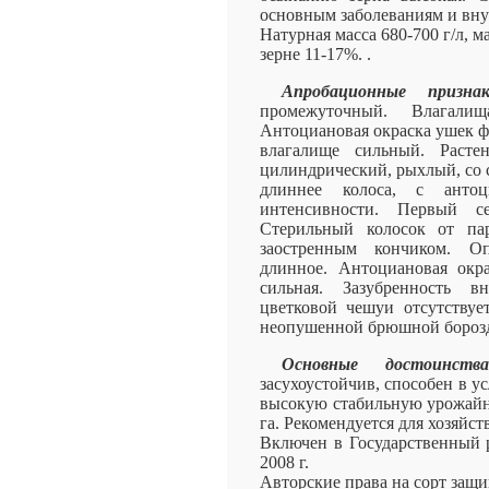
основным заболеваниям и вну
Натурная масса 680-700 г/л, ма
зерне 11-17%. .
Апробационные признак
промежуточный. Влагали
Антоциановая окраска ушек фл
влагалище сильный. Расте
цилиндрический, рыхлый, со 
длиннее колоса, с антоц
интенсивности. Первый с
Стерильный колосок от пар
заостренным кончиком. О
длинное. Антоциановая окр
сильная. Зазубренность 
цветковой чешуи отсутствует
неопушенной брюшной борозд
Основные достоинства
засухоустойчив, способен в 
высокую стабильную урожайно
га. Рекомендуется для хозяйс
Включен в Государственный р
2008 г.
Авторские права на сорт защ