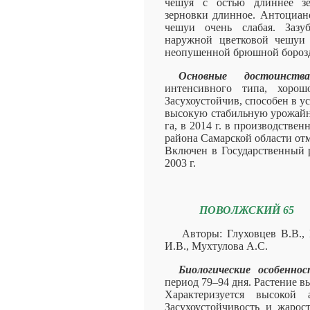
чешуя с остью длиннее з
зерновки длинное. Антоциан
чешуи очень слабая. Зазу
наружной цветковой чешуи о
неопушенной брюшной борозд
Основные достоинства
интенсивного типа, хорош
Засухоустойчив, способен в 
высокую стабильную урожайно
га, в 2014 г. в производств
района Самарской области отм
Включен в Государственный р
2003 г.
ПОВОЛЖСКИЙ 65
Авторы: Глуховцев В.В.,
И.В., Мухтулова А.С.
Биологические особенно
период 79–94 дня. Растение вы
Характеризуется высокой
Засухоустойчивость и жарост