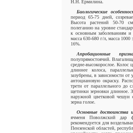
Н.Н. Ермилина.
Биологические особеннос
период 65-75 дней, созрева
Высота растений 50-70 см
полеганию на уровне стандар
к основным заболеваниям и 
масса 630-680 г/л, масса 1000 
16%.
Апробационные призна
полупрямостоячий. Влагалища
средне-высокорослое. Колос 
длиннее колоса, параллель
зазубрены, в зависимости от
антоциановую окраску. Расп
трети от параллельного до 
щетинки зерновки длинное. З
наружной цветковой чешуи от
зерна голое.
Основные достоинства и
ячменя Поволжский дар фу
рекомендуется для возделыва
Пензенской областей, респуб