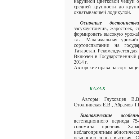
наружной цветковой чешуи от
средней крупности до круп
охватывающей лодикулой.
Основные достоинства
засухоустойчив, жаростоек, 
формировать высокую урожай
т/га. Максимальная урожай
сортоиспытании на госуда
Татарстан. Рекомендуется для
Включен в Государственный р
2014 г.
Авторские права на сорт защ
КАЗАК
Авторы: Глуховцев В.В
Столпивская Е.В., Абрамов Т.
Биологические особенн
вегетационного периода 75
соломина прочная. Хара
неблагоприятным абиотически
осыпанию зерна высокая. С