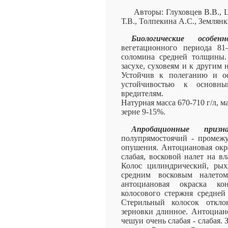
Авторы: Глуховцев В.В., 
Т.В., Толпекина А.С., Землян
Биологические особенн
вегетационного периода 81
соломина средней толщины.
засухе, суховеям и к другим
Устойчив к полеганию и ос
устойчивостью к основны
вредителям.
Натурная масса 670-710 г/л, ма
зерне 9-15%.
Апробационные призна
полупрямостоячий - промеж
опушения. Антоциановая окра
слабая, восковой налет на в
Колос цилиндрический, рых
средним восковым налетом
антоциановая окраска ко
колосового стержня средней
Стерильный колосок откл
зерновки длинное. Антоциан
чешуи очень слабая - слабая.