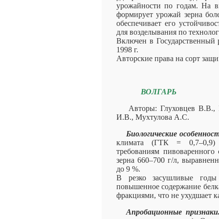
урожайности по годам. На в
формирует урожай зерна боле
обеспечивает его устойчиво
для возделывания по техноло
Включен в Государственный р
1998 г.
Авторские права на сорт защ
ВОЛГАРЬ
Авторы: Глуховцев В.В.,
И.В., Мухтулова А.С.
Биологические особеннос
климата (ГТК = 0,7–0,9) 
требованиям пивоваренного 
зерна 660–700 г/л, выравненн
до 9 %.
В резко засушливые годы
повышенное содержание белк
фракциями, что не ухудшает к
Апробационные признак