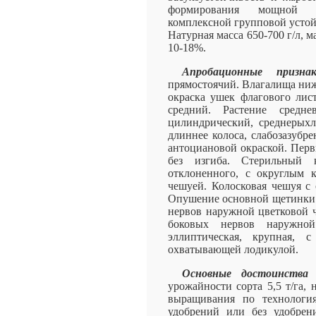
формирования мощной ко
комплексной групповой устой
Натурная масса 650-700 г/л, ма
10-18%.
Апробационные призн
прямостоячий. Влагалища ниж
окраска ушек флагового лист
средний. Растение среднев
цилиндрический, среднерых
длиннее колоса, слабозазубр
антоциановой окраской. Перв
без изгиба. Стерильный 
отклоненного, с округлым 
чешуей. Колосковая чешуя с 
Опушение основной щетинки 
нервов наружной цветковой ч
боковых нервов наружной
эллиптическая, крупная,
охватывающей лодикулой.
Основные достоинства 
урожайности сорта 5,5 т/га, 
выращивания по технологи
удобрений или без удобрени