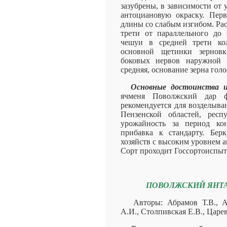
зазубрены, в зависимости от
антоциановую окраску. Пер
длины со слабым изгибом. Ра
трети от параллельного до 
чешуи в средней трети ко
основной щетинки зерновк
боковых нервов наружной ц
средняя, основание зерна голо
Основные достоинства и
ячменя Поволжский дар фу
рекомендуется для возделыва
Пензенской областей, респ
урожайность за период кон
прибавка к стандарту. Берк
хозяйств с высоким уровнем а
Сорт проходит Госсортоиспыта
ПОВОЛЖСКИЙ ЯНТ
Авторы: Абрамов Т.В., 
А.И., Столпивская Е.В., Царе