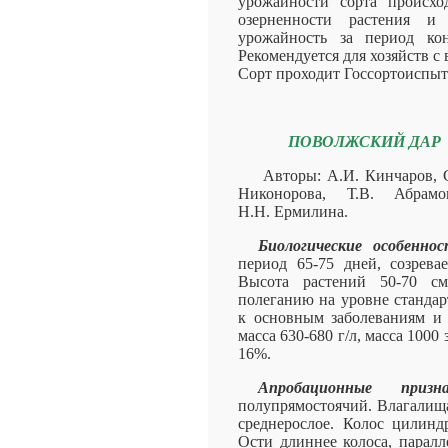
урожайности сорта происхо
озерненности растения и 
урожайность за период кон
Рекомендуется для хозяйств с
Сорт проходит Госсортоиспыта
ПОВОЛЖСКИЙ ДАР
Авторы: А.И. Кинчаров, 
Никонорова, Т.В. Абрам
Н.Н. Ермилина.
Биологические особеннос
период 65-75 дней, созрева
Высота растений 50-70 см
полеганию на уровне стандар
к основным заболеваниям и 
масса 630-680 г/л, масса 1000 
16%.
Апробационные призна
полупрямостоячий. Влагалища
среднерослое. Колос цилинд
Ости длиннее колоса, паралл