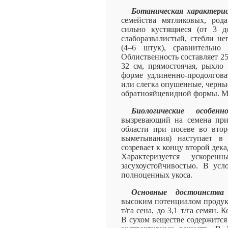
Ботаническая характери
семейства мятликовых, род
сильно кустящиеся (от 3 д
слаборазвалистый, стебли не
(4–6 штук), сравнительно 
Облиственность составляет 2
32 см, прямостоячая, рыхло 
форме удлиненно-продолгова
или слегка опушенные, черны
обратнояйцевидной формы. Мас
Биологические особен
вызревающий на семена при
области при посеве во втор
выметывания) наступает в
созревает к концу второй дека
Характеризуется ускоре
засухоустойчивостью. В усл
полноценных укоса.
Основные достоинства 
высоким потенциалом продукт
т/га сена, до 3,1 т/га семян.
В сухом веществе содержится