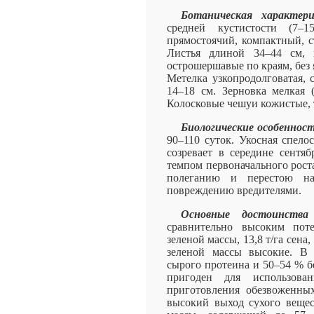
Ботаническая характер
средней кустистости (7–
прямостоячий, компактный, с
Листья длиной 34–44 см, 
острошершавые по краям, без 
Метелка узкопродолговатая, 
14–18 см. Зерновка мелкая (
Колосковые чешуи кожистые, те
Биологические особенност
90–110 суток. Укосная спелос
созревает в середине сентяб
темпом первоначального роста
полеганию и перестою н
повреждению вредителями.
Основные достоинства 
сравнительно высоким поте
зеленой массы, 13,8 т/га сена,
зеленой массы высокие. В 
сырого протеина и 50–54 % б
пригоден для использова
приготовления обезвоженных
высокий выход сухого вещес