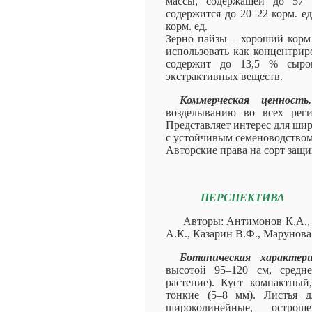
массы, содержащей до 57 
содержится до 20–22 корм. ед
корм. ед.
Зерно пайзы – хороший корм
использовать как концентрир
содержит до 13,5 % сыро
экстрактивных веществ.
Коммерческая ценность.
возделыванию во всех реги
Представляет интерес для шир
с устойчивым семеноводством
Авторские права на сорт защ
ПЕРСПЕКТИВА
Авторы: Антимонов К.А.,
А.К., Казарин В.Ф., Марунова
Ботаническая характе
высотой 95–120 см, средне
растение). Куст компактный,
тонкие (5–8 мм). Листья д
широколинейные, остро