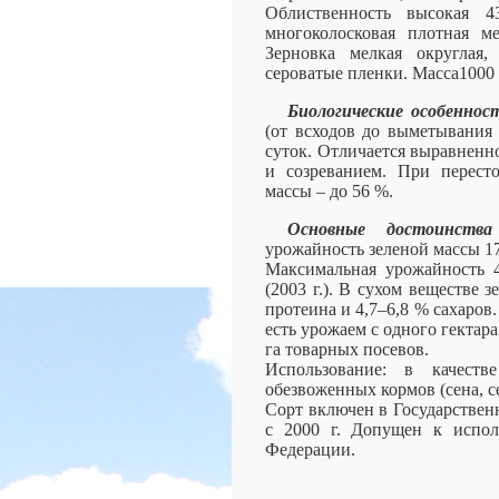
Облиственность высокая 
многоколосковая плотная мет
Зерновка мелкая округлая,
сероватые пленки. Масса1000 з
Биологические особеннос
(от всходов до выметывания 
суток. Отличается выравнен
и созреванием. При пересто
массы – до 56 %.
Основные достоинства
урожайность зеленой массы 17–2
Максимальная урожайность 40
(2003 г.). В сухом веществе 
протеина и 4,7–6,8 % сахаров. 
есть урожаем с одного гектар
га товарных посевов.
Использование: в качеств
обезвоженных кормов (сена, с
Сорт включен в Государстве
с 2000 г. Допущен к испол
Федерации.