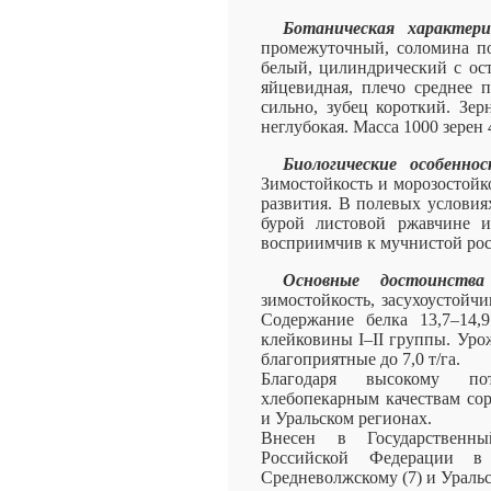
Ботаническая характер
промежуточный, соломина по
белый, цилиндрический с ос
яйцевидная, плечо среднее 
сильно, зубец короткий. Зер
неглубокая. Масса 1000 зерен 4
Биологические особенно
Зимостойкость и морозостойк
развития. В полевых условия
бурой листовой ржавчине и
восприимчив к мучнистой рос
Основные достоинства 
зимостойкость, засухоустойч
Содержание белка 13,7–14,
клейковины I–II группы. Урож
благоприятные до 7,0 т/га.
Благодаря высокому пот
хлебопекарным качествам со
и Уральском регионах.
Внесен в Государственн
Российской Федерации 
Средневолжскому (7) и Уральс