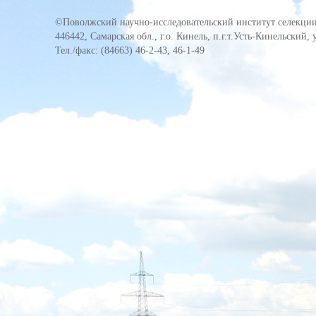
©Поволжский научно-исследовательский институт селекции
446442, Самарская обл., г.о. Кинель, п.г.т.Усть-Кинельский,
Тел./факс: (84663) 46-2-43, 46-1-49