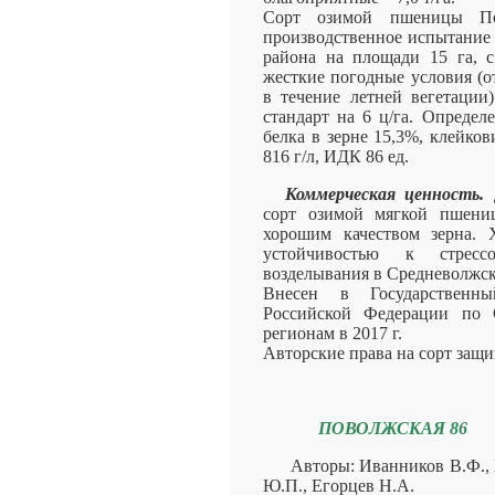
Сорт озимой пшеницы По
производственное испытание
района на площади 15 га, с
жесткие погодные условия (о
в течение летней вегетации
стандарт на 6 ц/га. Определ
белка в зерне 15,3%, клейко
816 г/л, ИДК 86 ед.
Коммерческая ценность.
Д
сорт озимой мягкой пшени
хорошим качеством зерна. 
устойчивостью к стресс
возделывания в Средневолжск
Внесен в Государственн
Российской Федерации по С
регионам в 2017 г.
Авторские права на сорт защ
ПОВОЛЖСКАЯ 86
Авторы: Иванников В.Ф., 
Ю.П., Егорцев Н.А.