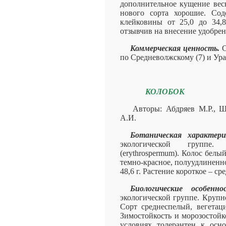
дополнительное кущение вес
нового сорта хорошие. Сод
клейковины от 25,0 до 34,
отзывчив на внесение удобрен
Коммерческая ценность.
С
по Средневолжскому (7) и Ура
КОЛОБОК
Авторы: Абдряев М.Р., 
А.И.
Ботаническая характер
экологической группе.
(erythrospermum). Колос белы
темно-красное, полуудлиненно
48,6 г. Растение короткое – ср
Биологические особенн
экологической группе. Крупно
Сорт среднеспелый, вегетац
Зимостойкость и морозостойк
условиях толерантен к осн