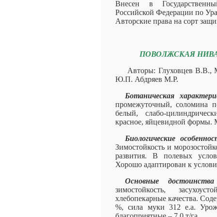
Внесен в Государственн
Российской Федерации по Урал
Авторские права на сорт защ
ПОВОЛЖСКАЯ НИВ
Авторы: Глуховцев В.В., 
Ю.П. Абдряев М.Р.
Ботаническая характер
промежуточный, соломина по
белый, слабо-цилиндричес
красное, яйцевидной формы. М
Биологические особенно
Зимостойкость и морозостойк
развития. В полевых услов
Хорошо адаптирован к услови
Основные достоинства 
зимостойкость, засухоу
хлебопекарные качества. Соде
%, сила муки 312 е.а. Урож
благоприятные – 7,0 т/га.