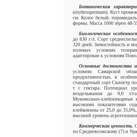
Ботаническая характер
(erythrospermum). Куст проме
см. Колос белый, пирамидаль
формы. Масса 1000 зёрен 48-55
Биологические особенно
до 830 г/л. Сорт среднеспел
320 дней. Зимостойкость и мо
полевых условиях толер
адаптирован к условиям Пово
Основные достоинства и
условиях Самарской обла
продуктивностью, в особен
стандартный сорт Скипетр по 
т с гектара. Потенциал ур
возделывания до 9,0 т/га
Мукомольно-хлебопекарные к
высокими показателями сод
клейковины от 25,0 до 35,0%,
высокий уровень агротехники
Коммерческая ценность.
С
по Средневолжскому (7) и Ура