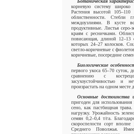
Ботаническая характери
корневую систему широко 
Растения высотой 105–110
облиственности. Стебли 
междоузлиями. В кусте в
продуктивные. Листья серо-з
краям с ресничками. Облис
повисающая, длиной 12–13 
которых 24–27 колосков. Соц
светло-коричневые с фиолето
коричневые, посередине семени
Биологические особеннос
первого укоса 65–70 суток, 
сравнению с кострец
засухоустойчивостью и н
произрастать на одном месте д
Основные достоинства и
пригоден для использования 
сено, как пастбищная трав
нагрузку. Урожайность зеленой
семян 0,2–0,4 т/га. Благода
скороспелости сорт вполне 
Среднего Поволжья. Име