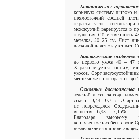
Ботаническая характери
корневую систему широко и 
прямостоячий средней плот
окраска узлов светло-корич
междоузлий варьируется в пр
опушения. Облиственность 48
метелка, 20 25 см. Лист ли
восковой налет отсутствует. 
Биологические особеннос
до первого укоса 40 – 47 с
Характеризуется ранним, и
укосов. Сорт засухоустойчив
месте может произрастать до 1
Основные достоинства 
зеленой массы за годы изучения
семян – 0,43 – 0,7 т/га. Сорт
не повреждался. Содержани
веществе 16,98 – 17,15%.
Благодаря высокому п
конкурентоспособен в зоне С
возделывания в прилегающих
Коммерческая ценность.