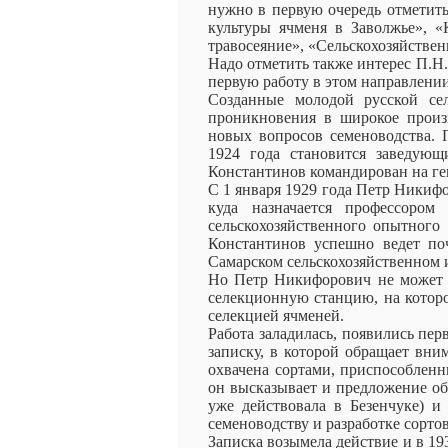
нужно в первую очередь отметить
культуры ячменя в Заволжье», «
травосеяние», «Сельскохозяйствен
Надо отметить также интерес П.Н
первую работу в этом направлени
Созданные молодой русской сел
проникновения в широкое произв
новых вопросов семеноводства. 
1924 года становится заведующ
Константинов командирован на ге
С 1 января 1929 года Петр Никифо
куда назначается профессором
сельскохозяйственного опытного 
Константинов успешно ведет по
Самарском сельскохозяйственном ин
Но Петр Никифорович не может о
селекционную станцию, на которо
селекцией ячменей.
Работа заладилась, появились пе
записку, в которой обращает вни
охвачена сортами, приспособлен
он высказывает и предложение об
уже действовала в Безенчуке) 
семеноводству и разработке сорто
Записка возымела действие и в 19