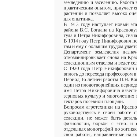
земледелию и заселению. Работа 
практическим опытом, приучает ег
растений и позволяет высоко оце
для опытника.
В 1913 году наступает новый эта
района В.С. Богдана на Красноку
туда и Петра Никифоровича, снача
В 1914 году Петр Никифорович по
там и ему с большим трудом удаетс
Департамент земледелия назна
откомандировывает снова на Кра
селекционным отделом и ведет се
С 1920 года Петр Никифорович н
вплоть до перехода профессором в
Период 16-летней работы П.Н. Ко
один из плодотворнейших периодо
имя Петра Никифоровича известн
зерновых культур и многолетних 
гектаров посевной площади.
Вопросам агротехники на Красно
руководствуясь в своей работе 
селекции, не может быть детал
физиологии, борьбы с этно- и 
отдельных монографий по житняк
свои работы, направленные на б