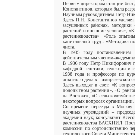
Первым директором станции был 
Константинов, которым была разр
Научным руководителем Петр Ники
Здесь П.Н. Константинов уделяет
засушливых районах, методики 
растений и внешние условия», «К 
растениеводства», «Роль опытн
капитальный труд - «Методика по
листа.
В 1935 году постановлением 
действительным членом-академико
В 1936 году Петр Никифорович пе
кафедрой генетики, селекции и с
1938 года и профессора по курс
опытного дела в Тимирязевской се
Здесь выходят в свет: «К вопрос
подопытном растении», «О рангов
на Востоке», «О сельскохозяйств
некоторых вопросах организации, 
Со времени переезда в Москву 
научных учреждений – председ
академии наук; консультант Всесо
растениеводства ВАСХНИЛ. Пост
комиссии по сортоиспытанию зер
технического Совета Министерства