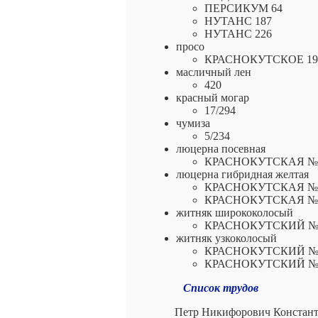
ПЕРСИКУМ 64
НУТАНС 187
НУТАНС 226
просо
КРАСНОКУТСКОЕ 19/
масличный лен
420
красный могар
17/294
чумиза
5/234
люцерна посевная
КРАСНОКУТСКАЯ №
люцерна гибридная желтая
КРАСНОКУТСКАЯ №
КРАСНОКУТСКАЯ №
житняк ширококолосый
КРАСНОКУТСКИЙ №
житняк узкоколосый
КРАСНОКУТСКИЙ №
КРАСНОКУТСКИЙ №
Список трудов
Петр Никифорович Константи