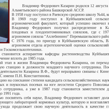
Владимир Федорович Казарин родился 12 августа 
Альметьевского района Башкирской АССР.
В 1958 году поступил в Раевскую среднюю школу №44, ко
В 1969 году поступил в Куйбышевский сельскох
агрономический факультет, который успешно окончил в
Владимир Федорович получил распределение в Ка
плодовых и плодопитомниковых совхозов, где с 19
агрономом совхоза "Ахлебинино" Перемышельского райо
С 1976 года, по приезду в Куйбышевскую область, В
агрономом отдела агротехнической оценки сельскохоз
и Госкомсельхозтехники.
становится аспирантом кафедры растениеводства Куйбышевс
чение вплоть до 1985 года.
ый этап в жизни Владимира Федоровича Казарина, он перехо
ую станцию в должности младшего научного сотрудника. По
деятельности Казарина В.Ф., будут неразрывно связаны с Кин
 имени П.Н. Константинова.
цию на соискание степени кандидата сельскохозяйственных нау
ых и поукосных посевах на юге лесостепи Среднего Поволжья
о сотрудника, а уже в 1987 году становится заместителем д
о 1991 года.
ью посвятить себя науке, Владимир Федорович оставляет долж
ующего лабораторией кормовых культур, которую и возглавляет 
ухода продолжает свою научную деятельность в качестве г