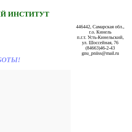
Й ИНСТИТУТ
446442, Самарская обл.,
г.о. Кинель
п.г.т. Усть-Кинельский,
ул. Шоссейная, 76
(84663)46-2-43
gnu_pniiss@mail.ru
БОТЫ!