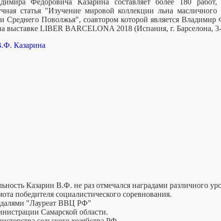
димира Федоровича Казарина составляет более 180 работ,
аучная статья "Изучение мировой коллекции льна масличного 
пи Среднего Поволжья", соавтором которой является Владимир 
на выставке LIBER BARCELONA 2018 (Испания, г. Барселона, 3-5
В.Ф. Казарина
льность Казарин В.Ф. не раз отмечался наградами различного ур
рамота победителя социалистического соревнования.
едалями "Лауреат ВВЦ РФ"
министрации Самарской области.
нистерства сельского хозяйства РФ