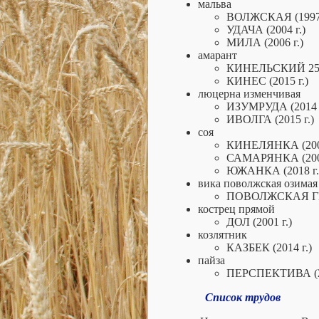
мальва
ВОЛЖСКАЯ (1997 
УДАЧА (2004 г.)
МИЛА (2006 г.)
амарант
КИНЕЛЬСКИЙ 254 
КИНЕС (2015 г.)
люцерна изменчивая
ИЗУМРУДА (2014 г
ИВОЛГА (2015 г.)
соя
КИНЕЛЯНКА (2001
САМАРЯНКА (2007
ЮЖАНКА (2018 г.
вика поволжская озимая
ПОВОЛЖСКАЯ ГИБ
кострец прямой
ДОЛ (2001 г.)
козлятник
КАЗБЕК (2014 г.)
пайза
ПЕРСПЕКТИВА (20
Список трудов