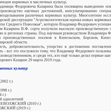
лекции кормовых и масличных культур.
ладимира Федоровича Казарина была посвящена выведению нов
роизводство научных достижений, консультированию специа
 возделывания различных кормовых культур. Многолетние иссл
орской диссертации "Агроэкологическая оценка новых кормовых
степи Среднего Поволжья", которую Владимир Федорович успешно
м Казарина В.Ф. сорта получили высокую производственную о
стях и регионах страны. Под научным руководством Владимира Ф
 производственных посевов в Кинельском, Борском, Кинель
арской области.
сть, доброжелательность, упорство в достижении поставлен
ть - все это послужило тому, что Владимир Федорович пользов
роизводственником, и среди тех, кто ещё только делал первые шаг
рович Казарин 29 марта 2019 года.
венных культур
002 г.)
98 г.)
г.)
й однолетний
ЕВОЛЖСКИЙ (2010 г.)
ЖСКИЙ (2019 г.)