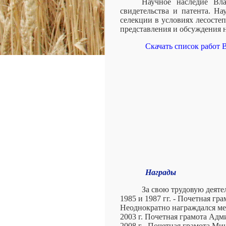
Научное наследие Вла
свидетельства и патента. Н
селекции в условиях лесосте
представления и обсуждения 
Скачать список работ 
Награды
За свою трудовую деяте
1985 и 1987 гг. - Почетная г
Неоднократно награждался м
2003 г. Почетная грамота Ад
2008 г . Почетная грамота Ми