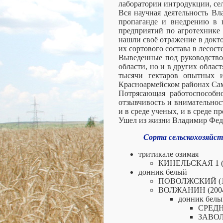
лаборатории интродукции, се
Вся научная деятельность В
пропаганде и внедрению в п
предприятий по агротехнике
нашли своё отражение в докт
их сортового состава в лесо
Выведенные под руководство
области, но и в других обла
тысячи гектаров опытных и
Красноармейском районах Сам
Потрясающая работоспособно
отзывчивость и внимательнос
и в среде ученых, и в среде п
Ушел из жизни Владимир Федо
Сорта сельскохозяйст
тритикале озимая
КИНЕЛЬСКАЯ 1 (2
донник белый
ПОВОЛЖСКИЙ (19
ВОЛЖАНИН (2004 
донник белы
СРЕДН
ЗАВОЛ