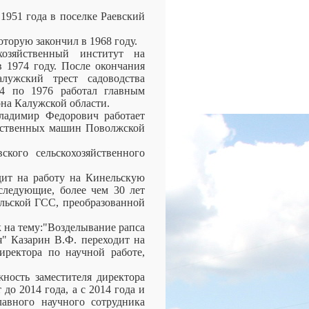
1951 года в поселке Раевский
торую закончил в 1968 году.
озяйственный институт на
 1974 году. После окончания
лужский трест садоводства
74 по 1976 работал главным
на Калужской области.
ладимир Федорович работает
яйственных машин Поволжской
кого сельскохозяйственного
дит на работу на Кинельскую
следующие, более чем 30 лет
ельской ГСС, преобразованной
к на тему:"Возделывание рапса
" Казарин В.Ф. переходит на
иректора по научной работе,
ность заместителя директора
до 2014 года, а с 2014 года и
лавного научного сотрудника