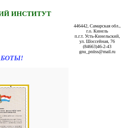
ИЙ ИНСТИТУТ
446442, Самарская обл.,
г.о. Кинель
п.г.т. Усть-Кинельский,
ул. Шоссейная, 76
(84663)46-2-43
gnu_pniiss@mail.ru
АБОТЫ!